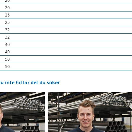
20
20
25
25
32
32
40
40
50
50
 inte hittar det du söker