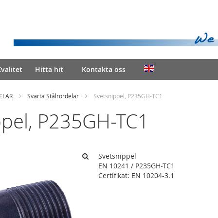
valitet
Hitta hit
Kontakta oss
ELAR
Svarta Stålrördelar
Svetsnippel, P235GH-TC1
ppel, P235GH-TC1
Svetsnippel
EN 10241 / P235GH-TC1
Certifikat: EN 10204-3.1