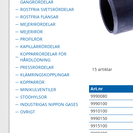
GÄNGRÖRDELAR
ROSTFRIA SVETSRÖRDELAR
ROSTFRIA FLÄNSAR
MEJERIRÖRDELAR
MEJERIRÖR
PROFILRÖR
KAPILLÄRRÖRDELAR
KOPPARRÖRDELAR FÖR
HÅRDLÖDNING
PRESSRÖRDELAR
15
artiklar
KLÄMRINGSKOPPLINGAR
KOPPARRÖR
Art.nr
MINIKULVENTILER
9990080
STÖDHYLSOR
9990100
INDUSTRIGAS NIPPON GASES
9910100
ÖVRIGT
9990150
9915100