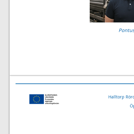
Pontu
Halltorp Rör
Öp