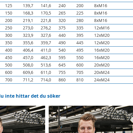
125
139,7
141,6
240
200
8xM16
150
168,3
170,5
265
225
8xM16
200
219,1
221,8
320
280
8xM16
250
273,0
276,2
375
335
12xM16
300
323,9
327,6
440
395
12xM20
350
355,6
359,7
490
445
12xM20
400
406,4
411,0
540
495
16xM20
450
457,0
462,3
595
550
16xM20
500
508,0
513,6
645
600
20xM20
600
609,6
611,0
755
705
20xM24
700
711,2
714,0
860
810
24xM24
 inte hittar det du söker