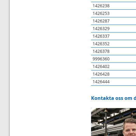
1426238
1426253
1426287
1426329
1426337
1426352
1426378
9996360
1426402
1426428
1426444
Kontakta oss om du