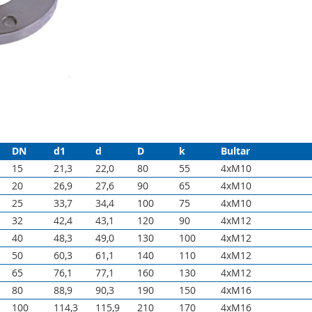
DN
d1
d
D
k
Bultar
15
21,3
22,0
80
55
4xM10
20
26,9
27,6
90
65
4xM10
25
33,7
34,4
100
75
4xM10
32
42,4
43,1
120
90
4xM12
40
48,3
49,0
130
100
4xM12
50
60,3
61,1
140
110
4xM12
65
76,1
77,1
160
130
4xM12
80
88,9
90,3
190
150
4xM16
100
114,3
115,9
210
170
4xM16