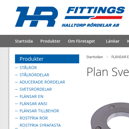
Startsida
Produkter
Om Företaget
Länkar
K
Startsidan
FLÄNSAR 
Produkter
Plan Sve
STÅLRÖR
STÅLRÖRDELAR
ADUCERADE RÖRDELAR
SVETSRÖRDELAR
FLÄNSAR EN
FLÄNSAR ANSI
FLÄNSAR TILLBEHÖR
ROSTFRIA RÖR
ROSTFRIA SYRAFASTA