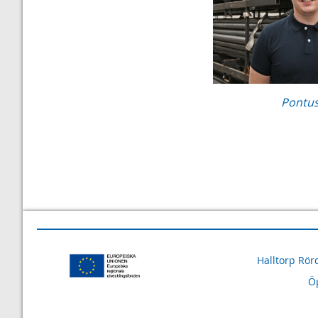
Pontu
Halltorp Rör
Öp