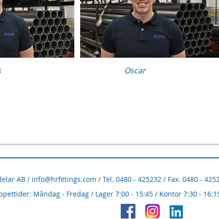
s
Oscar
delar AB /
info@hrfittings.com
/ Tel. 0480 - 425232 / Fax. 0480 - 42
pettider: Måndag - Fredag / Lager 7:00 - 15:45 / Kontor 7:30 - 16:1