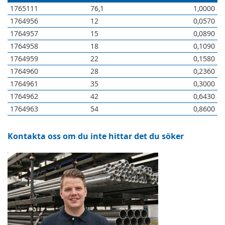
1765111
76,1
1,0000
1764956
12
0,0570
1764957
15
0,0890
1764958
18
0,1090
1764959
22
0,1580
1764960
28
0,2360
1764961
35
0,3000
1764962
42
0,6430
1764963
54
0,8600
Kontakta oss om du inte hittar det du söker