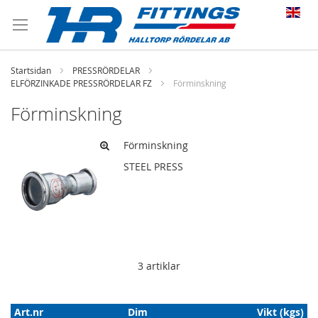
Startsidan
PRESSRÖRDELAR
ELFÖRZINKADE PRESSRÖRDELAR FZ
Förminskning
Förminskning
Förminskning
STEEL PRESS
3
artiklar
Art.nr
Dim
Vikt (kgs)