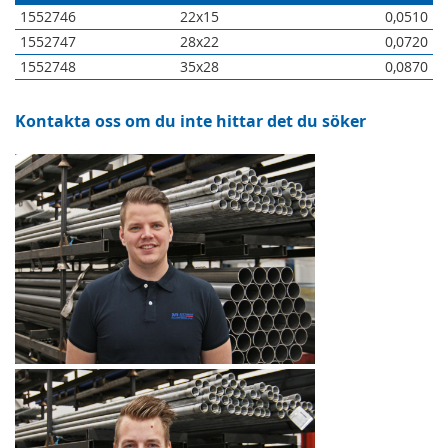
1552746
22x15
0,0510
1552747
28x22
0,0720
1552748
35x28
0,0870
Kontakta oss om du inte hittar det du söker