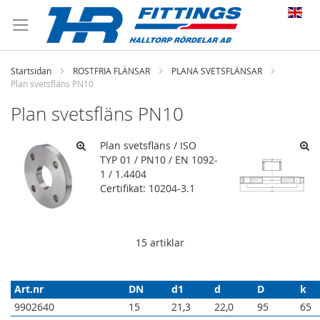
Startsidan
ROSTFRIA FLÄNSAR
PLANA SVETSFLÄNSAR
Plan svetsfläns PN10
Plan svetsfläns PN10
Plan svetsfläns / ISO
TYP 01 / PN10 / EN 1092-
1 / 1.4404
Certifikat: 10204-3.1
15
artiklar
Art.nr
DN
d1
d
D
k
9902640
15
21,3
22,0
95
65