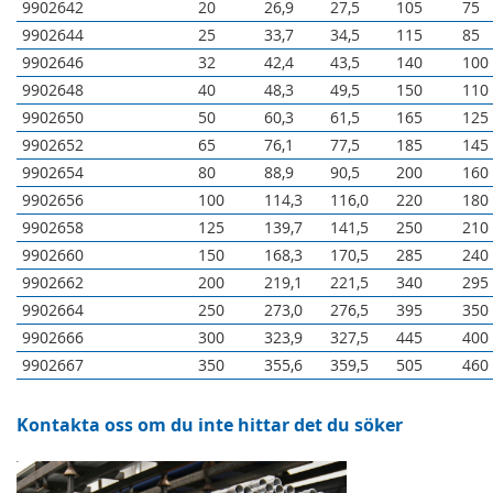
9902642
20
26,9
27,5
105
75
9902644
25
33,7
34,5
115
85
9902646
32
42,4
43,5
140
100
9902648
40
48,3
49,5
150
110
9902650
50
60,3
61,5
165
125
9902652
65
76,1
77,5
185
145
9902654
80
88,9
90,5
200
160
9902656
100
114,3
116,0
220
180
9902658
125
139,7
141,5
250
210
9902660
150
168,3
170,5
285
240
9902662
200
219,1
221,5
340
295
9902664
250
273,0
276,5
395
350
9902666
300
323,9
327,5
445
400
9902667
350
355,6
359,5
505
460
Kontakta oss om du inte hittar det du söker